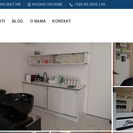
ROJEKT.HR
RADNO VRIJEME
+385 99 3905 149
KTI
BLOG
O NAMA
KONTAKT