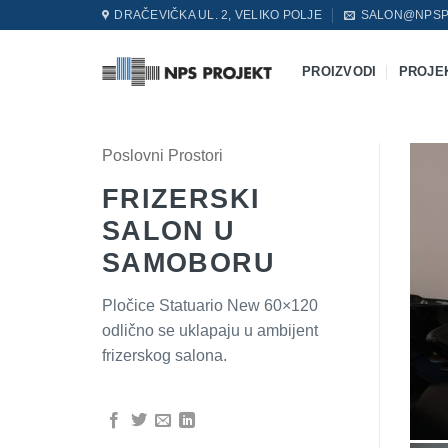
Skip
DRAČEVIČKA UL. 2, VELIKO POLJE
SALON@NPSP
to
content
PROIZVODI
PROJE
Poslovni Prostori
FRIZERSKI
SALON U
SAMOBORU
Pločice Statuario New 60×120
odlično se uklapaju u ambijent
frizerskog salona.