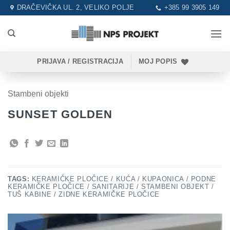
Skip
DRAČEVIČKA UL. 2, VELIKO POLJE
+385 99 3905 149
to
content
PRIJAVA / REGISTRACIJA
MOJ POPIS
Stambeni objekti
SUNSET GOLDEN
TAGS:
KERAMIČKE PLOČICE / KUĆA / KUPAONICA / PODNE
KERAMIČKE PLOČICE / SANITARIJE / STAMBENI OBJEKT /
TUŠ KABINE / ZIDNE KERAMIČKE PLOČICE