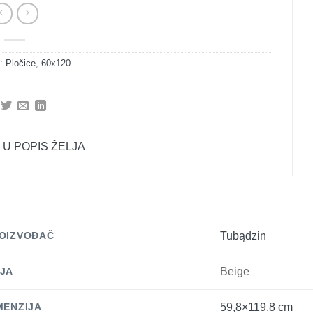
e:
Pločice
,
60x120
 U POPIS ŽELJA
OIZVOĐAČ
Tubądzin
JA
Beige
MENZIJA
59,8×119,8 cm