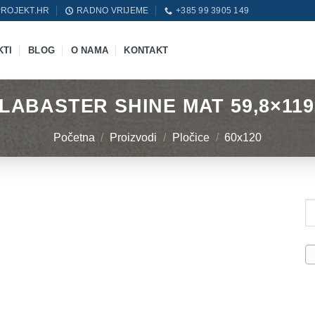
ROJEKT.HR
RADNO VRIJEME
+385 99 3905 149
KTI
BLOG
O NAMA
KONTAKT
LABASTER SHINE MAT 59,8×119
Početna
/
Proizvodi
/
Pločice
/
60x120
Pr