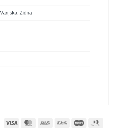
,
Vanjska
,
Zidna
Visa
MasterCard
Cash
Bank
Maestro
Dinners
On
Transfer
Club