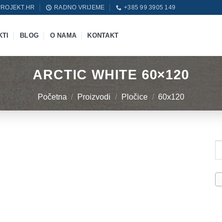
ROJEKT.HR
RADNO VRIJEME
+385 99 3905 149
KTI
BLOG
O NAMA
KONTAKT
ARCTIC WHITE 60×120
Početna
/
Proizvodi
/
Pločice
/
60x120
Pr