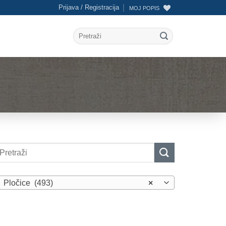
Prijava / Registracija
MOJ POPIS
Pretraži:
etraži:
Pločice (493)
×