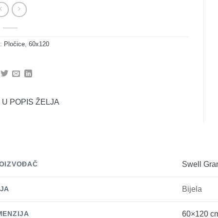
e:
Pločice
,
60x120
 U POPIS ŽELJA
OIZVOĐAČ
Swell Gra
JA
Bijela
MENZIJA
60×120 c