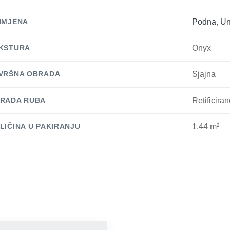
IMJENA
Podna
,
Un
KSTURA
Onyx
VRŠNA OBRADA
Sjajna
RADA RUBA
Retificira
LIČINA U PAKIRANJU
1,44 m²