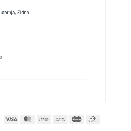
utarnja
,
Zidna
no
Visa
MasterCard
Cash
Bank
Maestro
Dinners
On
Transfer
Club