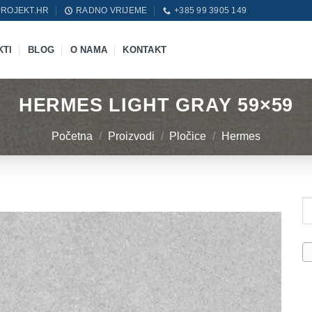
ROJEKT.HR
RADNO VRIJEME
+385 99 3905 149
KTI
BLOG
O NAMA
KONTAKT
HERMES LIGHT GRAY 59×59
Početna
/
Proizvodi
/
Pločice
/
Hermes
Pr