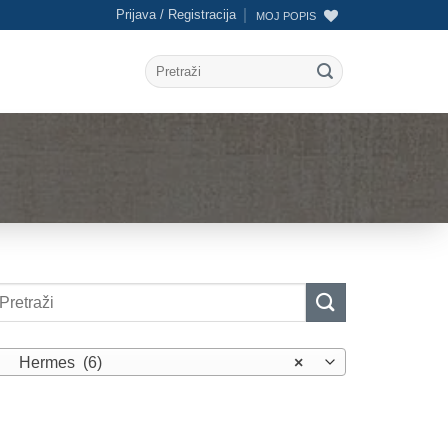
Prijava / Registracija
MOJ POPIS
Pretraži:
etraži:
Hermes (6)
×