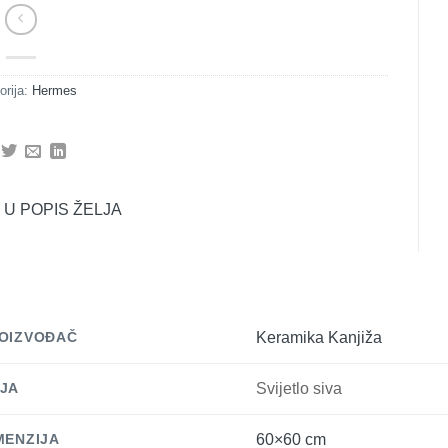
orija:
Hermes
 U POPIS ŽELJA
OIZVOĐAČ
Keramika Kanjiža
JA
Svijetlo siva
MENZIJA
60×60 cm