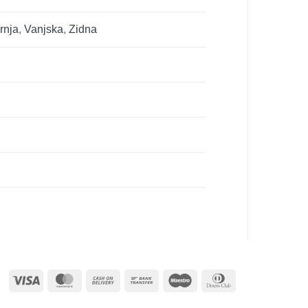
rnja
,
Vanjska
,
Zidna
Visa
MasterCard
Cash
Bank
Maestro
Dinners
On
Transfer
Club