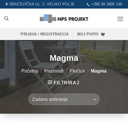
Skip
DRAČEVIČKA UL. 2, VELIKO POLJE
+385 99 3905 149
to
content
PRIJAVA / REGISTRACIJA
MOJ POPIS
Magma
Početna
/
Proizvodi
/
Pločice
/
Magma
FILTRIRAJ