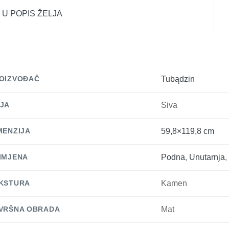
 U POPIS ŽELJA
OIZVOĐAČ
Tubądzin
JA
Siva
MENZIJA
59,8×119,8 cm
IMJENA
Podna
,
Unutarnja
KSTURA
Kamen
VRŠNA OBRADA
Mat