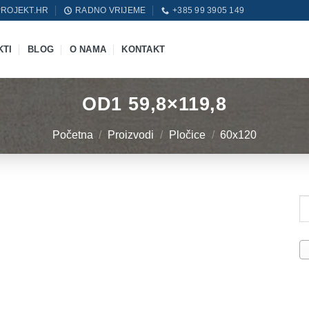
ROJEKT.HR
RADNO VRIJEME
+385 99 3905 149
KTI
BLOG
O NAMA
KONTAKT
OD1 59,8×119,8
Početna
/
Proizvodi
/
Pločice
/
60x120
Pr