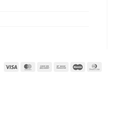
Visa
MasterCard
Cash
Bank
Maestro
Dinners
On
Transfer
Club
Delivery