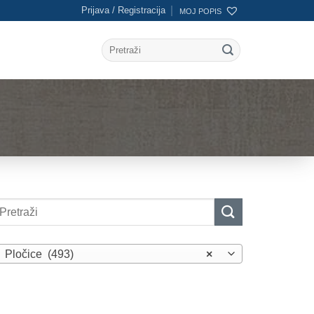
Prijava / Registracija
MOJ POPIS
Pretraži:
etraži:
Pločice (493)
×