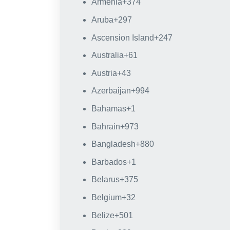
Armenia
+374
Aruba
+297
Ascension Island
+247
Australia
+61
Austria
+43
Azerbaijan
+994
Bahamas
+1
Bahrain
+973
Bangladesh
+880
Barbados
+1
Belarus
+375
Belgium
+32
Belize
+501