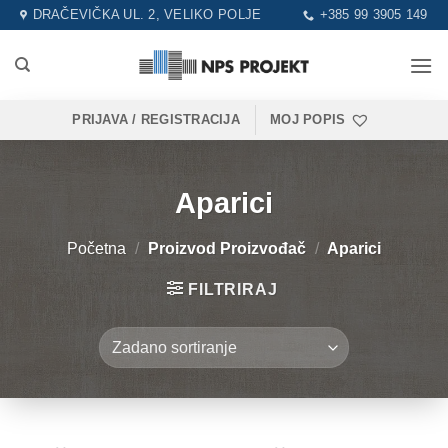
Skip
DRAČEVIČKA UL. 2, VELIKO POLJE
+385 99 3905 149
to
content
PRIJAVA / REGISTRACIJA
MOJ POPIS
Aparici
Početna
/
Proizvod Proizvođač
/
Aparici
FILTRIRAJ