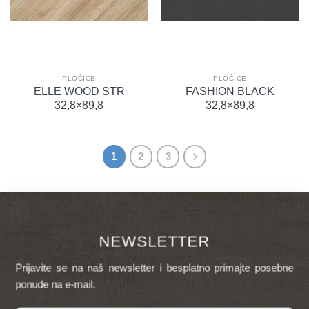
PLOČICE
PLOČICE
ELLE WOOD STR
FASHION BLACK
32,8×89,8
32,8×89,8
1
2
3
NEWSLETTER
Prijavite se na naš newsletter i besplatno primajte posebne
ponude na e-mail.