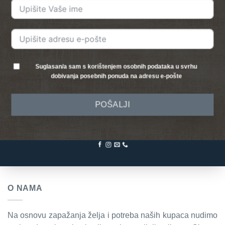
Suglasan/a sam s korištenjem osobnih podataka u svrhu
dobivanja posebnih ponuda na adresu e-pošte
POŠALJI
O NAMA
Na osnovu zapažanja želja i potreba naših kupaca nudimo