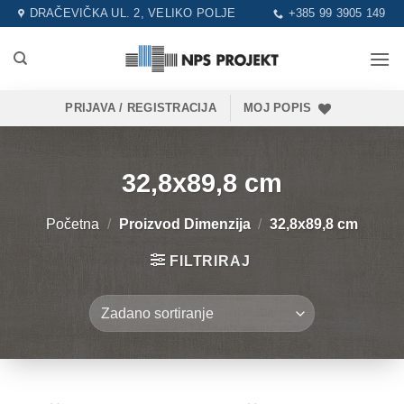
Skip
DRAČEVIČKA UL. 2, VELIKO POLJE
+385 99 3905 149
to
content
PRIJAVA / REGISTRACIJA
MOJ POPIS
32,8x89,8 cm
Početna
/
Proizvod Dimenzija
/
32,8x89,8 cm
FILTRIRAJ