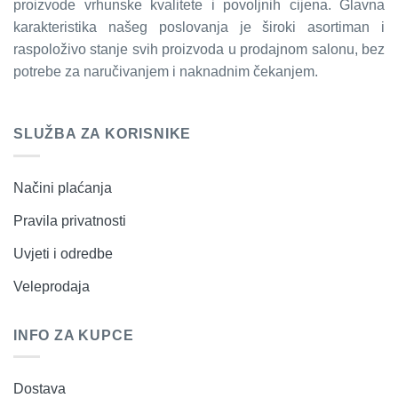
proizvode vrhunske kvalitete i povoljnih cijena. Glavna
karakteristika našeg poslovanja je široki asortiman i
raspoloživo stanje svih proizvoda u prodajnom salonu, bez
potrebe za naručivanjem i naknadnim čekanjem.
SLUŽBA ZA KORISNIKE
Načini plaćanja
Pravila privatnosti
Uvjeti i odredbe
Veleprodaja
INFO ZA KUPCE
Dostava